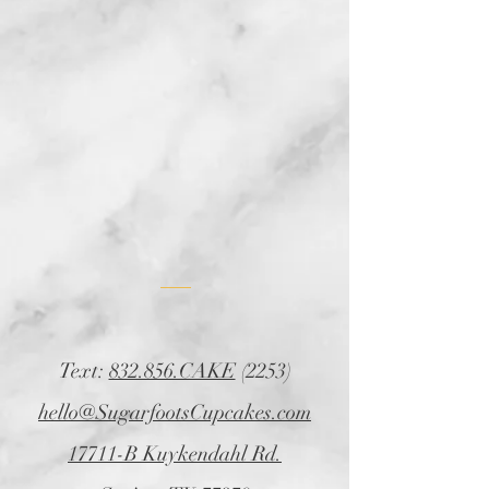
Text:
832.856.CAKE
(2253)
hello@SugarfootsCupcakes.com
17711-B Kuykendahl Rd.