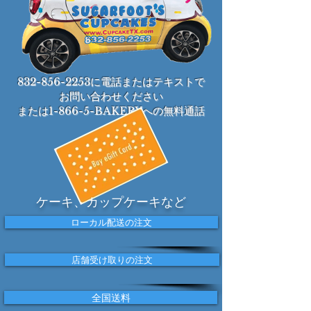
832-856-2253に電話
またはテキストで
お問い合わせください
または
1-866-5-BAKERY
への無料通話
ケーキ、カップケーキなど
ローカル配送の注文
店舗受け取りの注文
全国送料