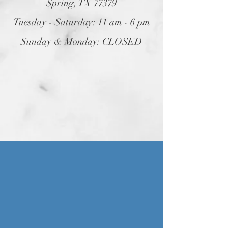
Spring, TX 77379
Tuesday - Saturday: 11 am - 6 pm
Sunday & Monday: CLOSED