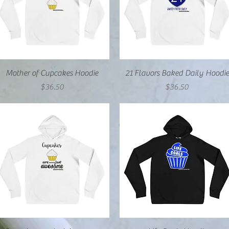
クイックビュー
クイックビュー
Mother of Cupcakes Hoodie
21 Flavors Baked Daily Hoodie
価格
価格
$36.50
$36.50